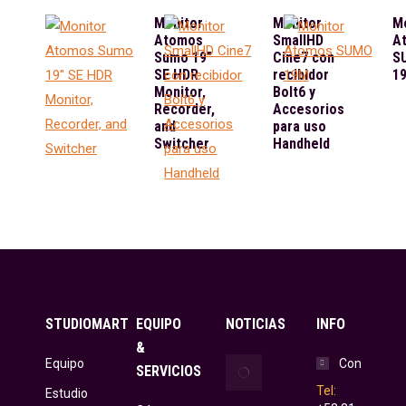
Monitor
Monitor
M
Atomos
SmallHD
A
Sumo 19"
Cine7 con
S
SE HDR
recibidor
1
Monitor,
Bolt6 y
Recorder,
Accesorios
and
para uso
Switcher
Handheld
STUDIOMART
EQUIPO
NOTICIAS
INFO
&
Equipo
Coloca
Contacto
SERVICIOS
StudioMart
Tel:
Estudio
la primera