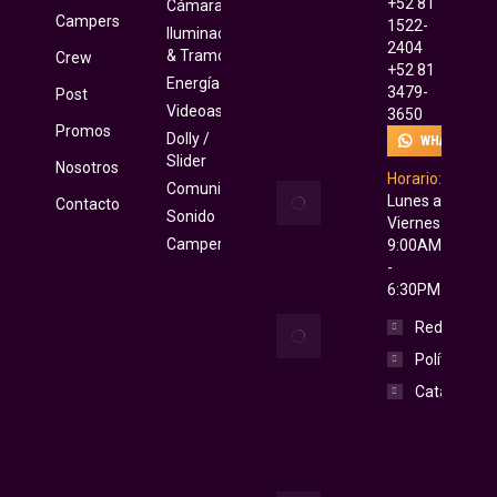
+52 81
Cámara
piedra de
Campers
1522-
Iluminación
sus nuevos
2404
& Tramoya
Crew
estudios
+52 81
en
Energía
3479-
Post
Monterrey
Videoassist
3650
Promos
November
Dolly /
WHATSAPP
22, 2023
Slider
Nosotros
Horario:
Comunicaciones
Daylight
Lunes a
Contacto
vs Bicolor
Sonido
Viernes
vs RGB
Campers
9:00AM
November
-
20, 2023
6:30PM
Los Tres
Redes
Mosqueteros:
Políticas
Locación,
Equipo y
Catálogo
Personal
November
19, 2023