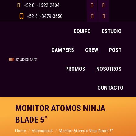
+52 81-1522-2404
Facebook
X
+52 81-3479-3650
page
Instagram
page
Whatsapp
EQUIPO
ESTUDIO
opens
page
opens
page
in
opens
in
opens
CAMPERS
CREW
POST
new
in
new
in
window
new
window
new
PROMOS
NOSOTROS
window
window
CONTACTO
MONITOR ATOMOS NINJA
BLADE 5″
You are here:
Home
Videoassist
Monitor Atomos Ninja Blade 5″