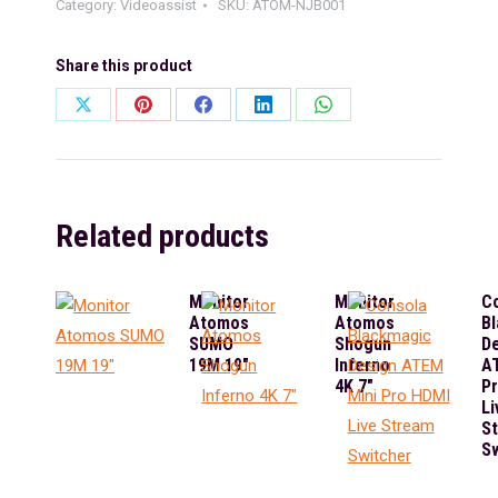
Category:
Videoassist
SKU:
ATOM-NJB001
Share this product
Share
Share
Share
Share
Share
on
on
on
on
on
X
Pinterest
Facebook
LinkedIn
WhatsApp
Related products
Monitor
Monitor
C
Atomos
Atomos
B
SUMO
Shogun
D
19M 19"
Inferno
A
4K 7"
P
Li
S
Sw