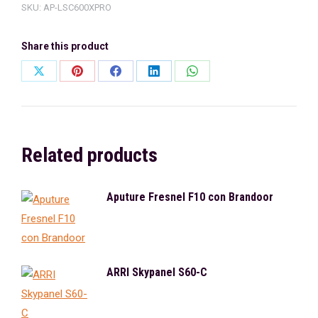
SKU:
AP-LSC600XPRO
Share this product
Share
Share
Share
Share
Share
on
on
on
on
on
X
Pinterest
Facebook
LinkedIn
WhatsApp
Related products
Aputure Fresnel F10 con Brandoor
ARRI Skypanel S60-C