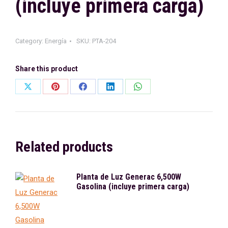
(incluye primera carga)
Category:
Energía
SKU:
PTA-204
Share this product
Share
Share
Share
Share
Share
on
on
on
on
on
X
Pinterest
Facebook
LinkedIn
WhatsApp
Related products
Planta de Luz Generac 6,500W
Gasolina (incluye primera carga)