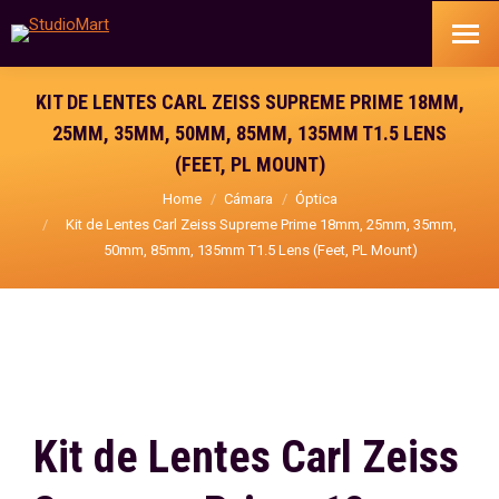
KIT DE LENTES CARL ZEISS SUPREME PRIME 18MM,
25MM, 35MM, 50MM, 85MM, 135MM T1.5 LENS
(FEET, PL MOUNT)
You are here:
Home
Cámara
Óptica
Kit de Lentes Carl Zeiss Supreme Prime 18mm, 25mm, 35mm,
50mm, 85mm, 135mm T1.5 Lens (Feet, PL Mount)
Kit de Lentes Carl Zeiss