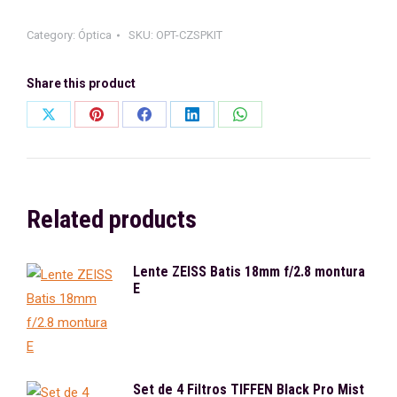
Category:
Óptica
SKU:
OPT-CZSPKIT
Share this product
Share
Share
Share
Share
Share
on
on
on
on
on
X
Pinterest
Facebook
LinkedIn
WhatsApp
Related products
Lente ZEISS Batis 18mm f/2.8 montura
E
Set de 4 Filtros TIFFEN Black Pro Mist