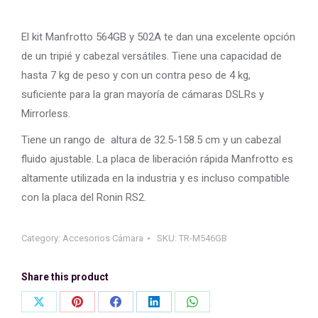
El kit Manfrotto 564GB y 502A te dan una excelente opción
de un tripié y cabezal versátiles. Tiene una capacidad de
hasta 7 kg de peso y con un contra peso de 4 kg,
suficiente para la gran mayoría de cámaras DSLRs y
Mirrorless.
Tiene un rango de altura de 32.5-158.5 cm y un cabezal
fluido ajustable. La placa de liberación rápida Manfrotto es
altamente utilizada en la industria y es incluso compatible
con la placa del Ronin RS2.
Category:
Accesorios Cámara
SKU:
TR-M546GB
Share this product
Share
Share
Share
Share
Share