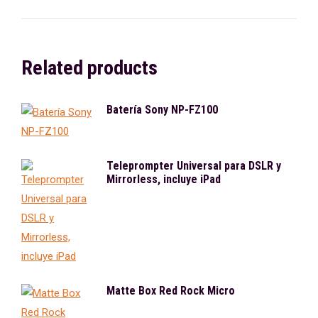
on
on
on
on
on
X
Pinterest
Facebook
LinkedIn
WhatsApp
Related products
Batería Sony NP-FZ100
Teleprompter Universal para DSLR y
Mirrorless, incluye iPad
Matte Box Red Rock Micro